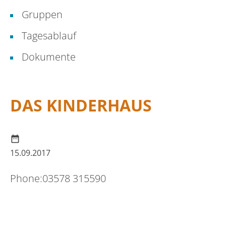
Gruppen
Tagesablauf
Dokumente
DAS KINDERHAUS
date_range
15.09.2017
Phone:
03578 315590