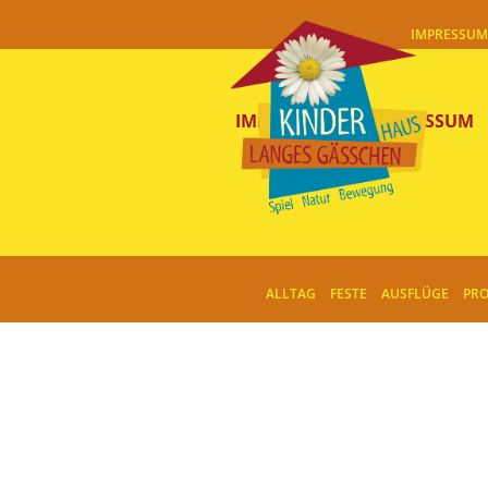
IMPRESSUM
IMPRESSUM
IMPRESSUM
AKTU
ALLTAG
FESTE
AUSFLÜGE
PRO